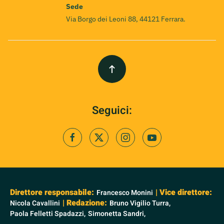
Sede
Via Borgo dei Leoni 88, 44121 Ferrara.
Seguici:
Direttore responsabile:
| Vice direttore:
Francesco Monini
| Redazione:
Nicola Cavallini
Bruno Vigilio Turra,
Paola Felletti Spadazzi,
Simonetta Sandri,