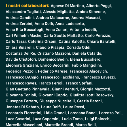
I nostri collaboratori:
Agnese Di Martino,
Alberto Poggi,
Alessandro Tagliati,
Alessio Miglietta,
Ambra Simeone,
Andrea Gandini,
Andrea Malacarne,
Andrea Musacci,
Andrea Zerbini,
Anna Dolfi,
Anna Lodeserto,
Anna Rita Boccafogli,
Anna Zonari,
Antonio Indelli,
Carl Wilhelm Macke,
Carla Sautto Malfatto,
Carlo Perazzo,
Carlo Tassi,
Caterina Orsoni,
Catina Balotta,
Chiara Baratelli,
Chiara Buiarelli,
Claudio Pisapia,
Corrado Oddi,
Costanza Del Re,
Cristiano Mazzoni,
Daniela Cataldo,
Davide Cristofori,
Domenico Bedin,
Elena Buccoliero,
Eleonora Graziani,
Enrico Beccarini,
Fabio Mangolini,
Federica Pezzoli,
Federico Varese,
Francesca Alacevich,
Francesco D'Angiò,
Francesco Facchiano,
Francesco Lavezzi,
Francesco Reyes,
Franco Ferioli,
Franco Stefani,
Gian Gaetano Pinnavaia,
Gianni Venturi,
Giorgia Mazzotti,
Giovanna Tonioli,
Giovanni Caprio,
Giuditta Isotti Rosowsky,
Giuseppe Ferrara,
Giuseppe Nuccitelli,
Grazia Baroni,
Jonatas Di Sabato,
Laura Dolfi,
Laura Rossi,
Leonardo Fiorentini,
Lidia Grandi,
Loredana Bondi,
Lorenzo Poli,
Luca Casarini,
Luca Copersini,
Lucio Toma,
Luigi Balocchi,
Marcella Mascellani,
Marcello Brondi,
Marco Belli,