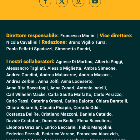
Direttore responsabile:
| Vice direttore:
Francesco Monini
| Redazione:
Nicola Cavallini
Bruno Vigilio Turra,
Paola Felletti Spadazzi,
Simonetta Sandri,
I nostri collaboratori:
Agnese Di Martino,
Alberto Poggi,
Alessandro Tagliati,
Alessio Miglietta,
Ambra Simeone,
Andrea Gandini,
Andrea Malacarne,
Andrea Musacci,
Andrea Zerbini,
Anna Dolfi,
Anna Lodeserto,
Anna Rita Boccafogli,
Anna Zonari,
Antonio Indelli,
Carl Wilhelm Macke,
Carla Sautto Malfatto,
Carlo Perazzo,
Carlo Tassi,
Caterina Orsoni,
Catina Balotta,
Chiara Baratelli,
Chiara Buiarelli,
Claudio Pisapia,
Corrado Oddi,
Costanza Del Re,
Cristiano Mazzoni,
Daniela Cataldo,
Davide Cristofori,
Domenico Bedin,
Elena Buccoliero,
Eleonora Graziani,
Enrico Beccarini,
Fabio Mangolini,
Federica Pezzoli,
Federico Varese,
Francesca Alacevich,