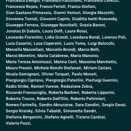
Francesco D'Angiò,
Francesco Facchiano,
Francesco Lavezzi,
Francesco Reyes,
Franco Ferioli,
Franco Stefani,
Gian Gaetano Pinnavaia,
Gianni Venturi,
Giorgia Mazzotti,
Giovanna Tonioli,
Giovanni Caprio,
Giuditta Isotti Rosowsky,
Giuseppe Ferrara,
Giuseppe Nuccitelli,
Grazia Baroni,
Jonatas Di Sabato,
Laura Dolfi,
Laura Rossi,
Leonardo Fiorentini,
Lidia Grandi,
Loredana Bondi,
Lorenzo Poli,
Luca Casarini,
Luca Copersini,
Lucio Toma,
Luigi Balocchi,
Marcella Mascellani,
Marcello Brondi,
Marco Belli,
Marco Monetini,
Maria Calabrese,
Maria Mancino,
Maria Teresa Antoniozzi,
Marina Carli,
Massimo Marchetto,
Mauro Presini,
Michele Ronchi Stefanati,
Miriam Cariani,
Nicola Gemignani,
Olivier Turquet,
Paolo Moneti,
Piergiorgio Cipriano,
Piergiorgio Paterlini,
Pierluigi Guerrini,
Radio Strike,
Ranieri Varese,
Redazione Zebra,
Riccardo Francaviglia,
Roberta Barbieri,
Roberta Lipparini,
Roberta Trucco,
Roberto Dall'Olio,
Roberto Paltrinieri,
Romeo Farinella,
Sandro Abruzzese,
Sara Gandini,
Sergio Gessi,
Sergio Kraisky,
Silvia Tebaldi,
Simonetta Sandri,
Stefania Bergamini,
Stefano Agnelli,
Tiziano Cardosi,
Valerio Pazzi,