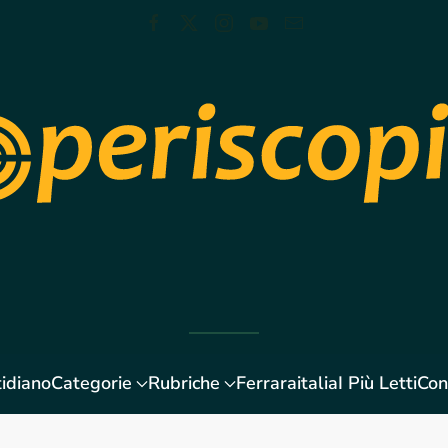
idiano
Categorie
Rubriche
Ferraraitalia
I Più Letti
Con