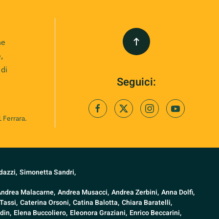
ne
,
 di
Seguici:
 Ferrara.
dazzi,
Simonetta Sandri,
Andrea Malacarne,
Andrea Musacci,
Andrea Zerbini,
Anna Dolfi,
Tassi,
Caterina Orsoni,
Catina Balotta,
Chiara Baratelli,
din,
Elena Buccoliero,
Eleonora Graziani,
Enrico Beccarini,