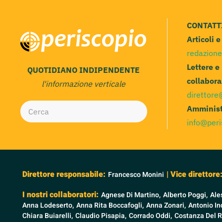
CONTATT
Articoli 
redazione
Lettere e
QUOTIDIANO INDIPENDENTE
collabora
l'informazione verticale
direttore
Amminist
info@peri
Direttore responsabile:
| Vice direttore
Francesco Monini
I nostri collaboratori:
Agnese Di Martino,
Alberto Poggi,
Ale
Anna Lodeserto,
Anna Rita Boccafogli,
Anna Zonari,
Antonio Ind
Chiara Buiarelli,
Claudio Pisapia,
Corrado Oddi,
Costanza Del R