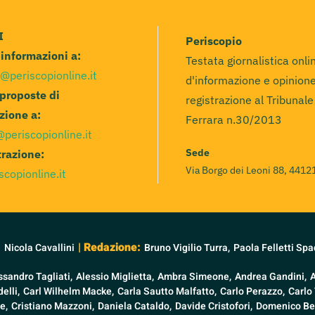
I
Periscopio
e informazioni a:
Testata giornalistica onli
@periscopionline.it
d'informazione e opinione
 proposte di
registrazione al Tribunale
zione a:
Ferrara n.30/2013
@periscopionline.it
Sede
razione:
Via Borgo dei Leoni 88, 44121
scopionline.it
:
| Redazione:
Nicola Cavallini
Bruno Vigilio Turra,
Paola Felletti Spa
ssandro Tagliati,
Alessio Miglietta,
Ambra Simeone,
Andrea Gandini,
elli,
Carl Wilhelm Macke,
Carla Sautto Malfatto,
Carlo Perazzo,
Carlo 
e,
Cristiano Mazzoni,
Daniela Cataldo,
Davide Cristofori,
Domenico Be