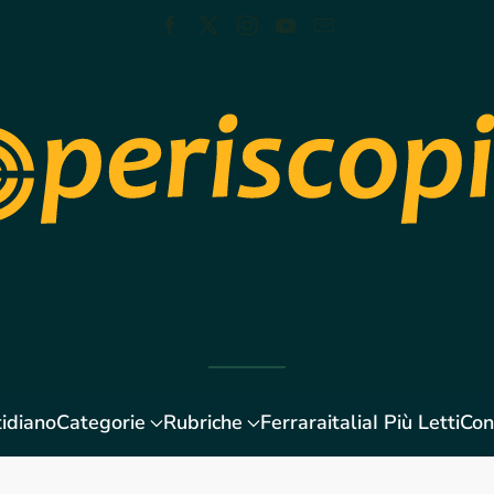
idiano
Categorie
Rubriche
Ferraraitalia
I Più Letti
Con