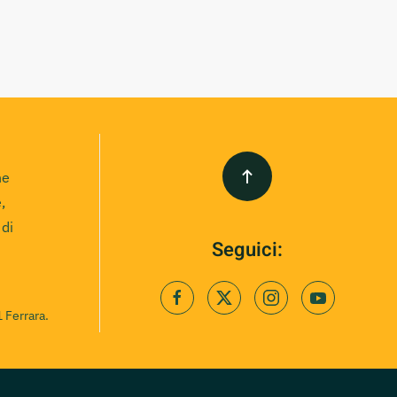
ne
,
 di
Seguici:
 Ferrara.