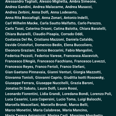
Alessandro Tagliati,
Alessio Miglietta,
Ambra Simeone,
Andrea Gandini,
Andrea Malacarne,
Andrea Musacci,
Andrea Zerbini,
Anna Dolfi,
Anna Lodeserto,
Anna Rita Boccafogli,
Anna Zonari,
Antonio Indelli,
Carl Wilhelm Macke,
Carla Sautto Malfatto,
Carlo Perazzo,
Carlo Tassi,
Caterina Orsoni,
Catina Balotta,
Chiara Baratelli,
Chiara Buiarelli,
Claudio Pisapia,
Corrado Oddi,
Costanza Del Re,
Cristiano Mazzoni,
Daniela Cataldo,
Davide Cristofori,
Domenico Bedin,
Elena Buccoliero,
Eleonora Graziani,
Enrico Beccarini,
Fabio Mangolini,
Federica Pezzoli,
Federico Varese,
Francesca Alacevich,
Francesco D'Angiò,
Francesco Facchiano,
Francesco Lavezzi,
Francesco Reyes,
Franco Ferioli,
Franco Stefani,
Gian Gaetano Pinnavaia,
Gianni Venturi,
Giorgia Mazzotti,
Giovanna Tonioli,
Giovanni Caprio,
Giuditta Isotti Rosowsky,
Giuseppe Ferrara,
Giuseppe Nuccitelli,
Grazia Baroni,
Jonatas Di Sabato,
Laura Dolfi,
Laura Rossi,
Leonardo Fiorentini,
Lidia Grandi,
Loredana Bondi,
Lorenzo Poli,
Luca Casarini,
Luca Copersini,
Lucio Toma,
Luigi Balocchi,
Marcella Mascellani,
Marcello Brondi,
Marco Belli,
Marco Monetini,
Maria Calabrese,
Maria Mancino,
Maria Teresa Antoniozzi,
Marina Carli,
Massimo Marchetto,