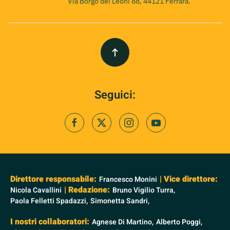
Via Borgo dei Leoni 88, 44121 Ferrara.
Seguici:
Direttore responsabile:
| Vice direttore:
Francesco Monini
| Redazione:
Nicola Cavallini
Bruno Vigilio Turra,
Paola Felletti Spadazzi,
Simonetta Sandri,
I nostri collaboratori:
Agnese Di Martino,
Alberto Poggi,