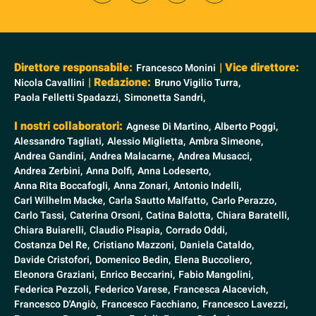
Direttore responsabile:
| Vice direttore:
Francesco Monini
| Redazione:
Nicola Cavallini
Bruno Vigilio Turra,
Paola Felletti Spadazzi,
Simonetta Sandri,
I nostri collaboratori:
Agnese Di Martino,
Alberto Poggi,
Alessandro Tagliati,
Alessio Miglietta,
Ambra Simeone,
Andrea Gandini,
Andrea Malacarne,
Andrea Musacci,
Andrea Zerbini,
Anna Dolfi,
Anna Lodeserto,
Anna Rita Boccafogli,
Anna Zonari,
Antonio Indelli,
Carl Wilhelm Macke,
Carla Sautto Malfatto,
Carlo Perazzo,
Carlo Tassi,
Caterina Orsoni,
Catina Balotta,
Chiara Baratelli,
Chiara Buiarelli,
Claudio Pisapia,
Corrado Oddi,
Costanza Del Re,
Cristiano Mazzoni,
Daniela Cataldo,
Davide Cristofori,
Domenico Bedin,
Elena Buccoliero,
Eleonora Graziani,
Enrico Beccarini,
Fabio Mangolini,
Federica Pezzoli,
Federico Varese,
Francesca Alacevich,
Francesco D'Angiò,
Francesco Facchiano,
Francesco Lavezzi,