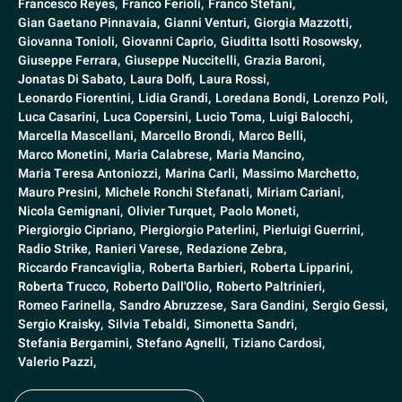
Francesco Reyes,
Franco Ferioli,
Franco Stefani,
Gian Gaetano Pinnavaia,
Gianni Venturi,
Giorgia Mazzotti,
Giovanna Tonioli,
Giovanni Caprio,
Giuditta Isotti Rosowsky,
Giuseppe Ferrara,
Giuseppe Nuccitelli,
Grazia Baroni,
Jonatas Di Sabato,
Laura Dolfi,
Laura Rossi,
Leonardo Fiorentini,
Lidia Grandi,
Loredana Bondi,
Lorenzo Poli,
Luca Casarini,
Luca Copersini,
Lucio Toma,
Luigi Balocchi,
Marcella Mascellani,
Marcello Brondi,
Marco Belli,
Marco Monetini,
Maria Calabrese,
Maria Mancino,
Maria Teresa Antoniozzi,
Marina Carli,
Massimo Marchetto,
Mauro Presini,
Michele Ronchi Stefanati,
Miriam Cariani,
Nicola Gemignani,
Olivier Turquet,
Paolo Moneti,
Piergiorgio Cipriano,
Piergiorgio Paterlini,
Pierluigi Guerrini,
Radio Strike,
Ranieri Varese,
Redazione Zebra,
Riccardo Francaviglia,
Roberta Barbieri,
Roberta Lipparini,
Roberta Trucco,
Roberto Dall'Olio,
Roberto Paltrinieri,
Romeo Farinella,
Sandro Abruzzese,
Sara Gandini,
Sergio Gessi,
Sergio Kraisky,
Silvia Tebaldi,
Simonetta Sandri,
Stefania Bergamini,
Stefano Agnelli,
Tiziano Cardosi,
Valerio Pazzi,