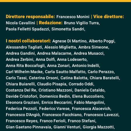
Direttore responsabile:
| Vice direttore:
Francesco Monini
| Redazione:
Nicola Cavallini
Bruno Vigilio Turra,
Paola Felletti Spadazzi,
Simonetta Sandri,
I nostri collaboratori:
Agnese Di Martino,
Alberto Poggi,
Alessandro Tagliati,
Alessio Miglietta,
Ambra Simeone,
Andrea Gandini,
Andrea Malacarne,
Andrea Musacci,
Andrea Zerbini,
Anna Dolfi,
Anna Lodeserto,
Anna Rita Boccafogli,
Anna Zonari,
Antonio Indelli,
Carl Wilhelm Macke,
Carla Sautto Malfatto,
Carlo Perazzo,
Carlo Tassi,
Caterina Orsoni,
Catina Balotta,
Chiara Baratelli,
Chiara Buiarelli,
Claudio Pisapia,
Corrado Oddi,
Costanza Del Re,
Cristiano Mazzoni,
Daniela Cataldo,
Davide Cristofori,
Domenico Bedin,
Elena Buccoliero,
Eleonora Graziani,
Enrico Beccarini,
Fabio Mangolini,
Federica Pezzoli,
Federico Varese,
Francesca Alacevich,
Francesco D'Angiò,
Francesco Facchiano,
Francesco Lavezzi,
Francesco Reyes,
Franco Ferioli,
Franco Stefani,
Gian Gaetano Pinnavaia,
Gianni Venturi,
Giorgia Mazzotti,