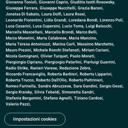
Giovanna Tonioli,
Giovanni Caprio,
Giuditta Isotti Rosowsky,
Giuseppe Ferrara,
Giuseppe Nuccitelli,
Grazia Baroni,
Jonatas Di Sabato,
Laura Dolfi,
Laura Rossi,
Leonardo Fiorentini,
Lidia Grandi,
Loredana Bondi,
Lorenzo Poli,
Luca Casarini,
Luca Copersini,
Lucio Toma,
Luigi Balocchi,
Marcella Mascellani,
Marcello Brondi,
Marco Belli,
Marco Monetini,
Maria Calabrese,
Maria Mancino,
Maria Teresa Antoniozzi,
Marina Carli,
Massimo Marchetto,
Mauro Presini,
Michele Ronchi Stefanati,
Miriam Cariani,
Nicola Gemignani,
Olivier Turquet,
Paolo Moneti,
Piergiorgio Cipriano,
Piergiorgio Paterlini,
Pierluigi Guerrini,
Radio Strike,
Ranieri Varese,
Redazione Zebra,
Riccardo Francaviglia,
Roberta Barbieri,
Roberta Lipparini,
Roberta Trucco,
Roberto Dall'Olio,
Roberto Paltrinieri,
Romeo Farinella,
Sandro Abruzzese,
Sara Gandini,
Sergio Gessi,
Sergio Kraisky,
Silvia Tebaldi,
Simonetta Sandri,
Stefania Bergamini,
Stefano Agnelli,
Tiziano Cardosi,
Valerio Pazzi,
Impostazioni cookies