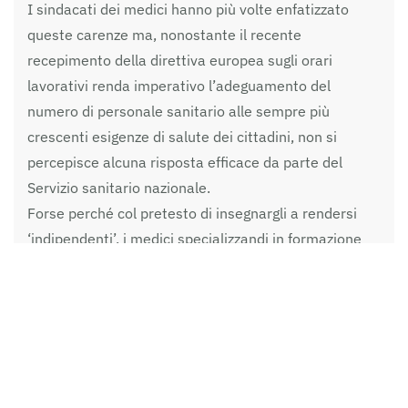
I sindacati dei medici hanno più volte enfatizzato
queste carenze ma, nonostante il recente
recepimento della direttiva europea sugli orari
lavorativi renda imperativo l’adeguamento del
numero di personale sanitario alle sempre più
crescenti esigenze di salute dei cittadini, non si
percepisce alcuna risposta efficace da parte del
Servizio sanitario nazionale.
Forse perché col pretesto di insegnargli a rendersi
‘indipendenti’, i medici specializzandi in formazione
vengono spesso utilizzati come manovalanza a basso
costo per tappare i buchi di organico delle cliniche
universitarie? Tutto ciò avviene ovviamente a
discapito della reale formazione della professionalità
delle future generazioni di medici che un giorno si
prenderanno cura di noi; e chissà se un giorno ci