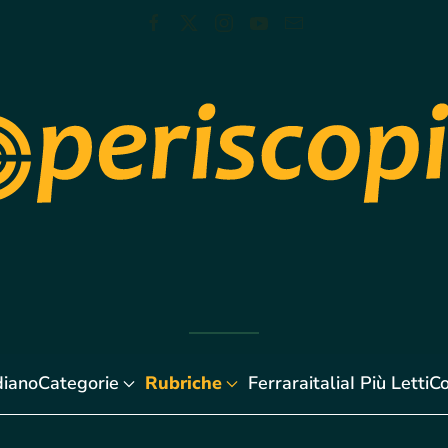
diano
Categorie
Rubriche
Ferraraitalia
I Più Letti
Co