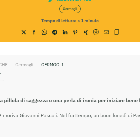
Germogli
Tempo di lettura:
< 1
minuto
CHE
Germogli
GERMOGLI
.
i…
 pillola di saggezza o una perla di ironia per iniziare bene
2 moriva Giovanni Pascoli. Nel frattempo, un buon lunedì di Pa
anto, ma chi fa, più santo”.
(
Giovanni Pascoli
)