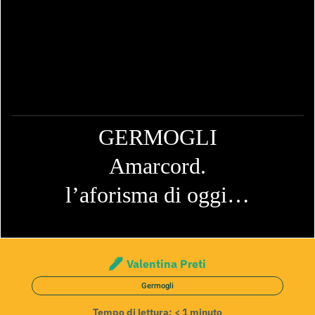
GERMOGLI
Amarcord.
l’aforisma di oggi…
Valentina Preti
Germogli
Tempo di lettura:
< 1
minuto