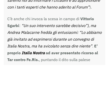
saremo noi ad informare i cittadini e ad approfondire
con i tanti esperti che hanno aderito al Forum”
).
C’è anche chi invoca la scesa in campo di
Vittorio
Sgarbi
:
“Un suo intervento sarebbe decisivo”), ma
Andrea Malacarne fredda gli entusiasmi: “Lo abbiamo
già invitato ad esprimersi durante un convegno di
Italia Nostra, ma ha svicolato senza dire niente”
.
E’
proprio
Italia Nostra
ad aver presentato ricorso al
Tar contro Fe.Ris.
, puntando il dito sulla palese
assenza di interesse pubblico in tutto il progetto, e
quindi la impossibilità di invocare la deroga alle
norme del
piano regolatore vigente
.
In conclusione, è stata annunciata la
prossima
iniziativa del Forum
:
un flash mob nella mattina di
sabato 4 febbraio in via Scandiana, proprio