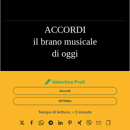
ACCORDI
il brano musicale
di oggi
Valentina Preti
Accordi
VETRINA
Tempo di lettura:
< 1
minuto