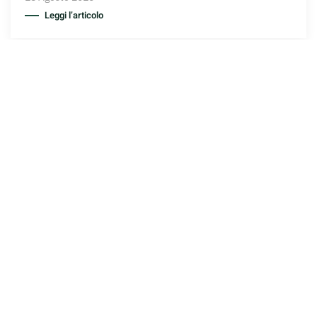
Leggi l’articolo
GERMOGLI
Il tempo che occorre.
L’aforisma di oggi…
9 Maggio 2015
Leggi l’articolo