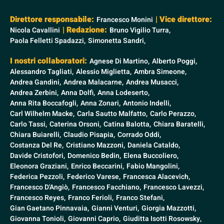
Direttore responsabile:
| Vice direttore:
Francesco Monini
| Redazione:
Nicola Cavallini
Bruno Vigilio Turra,
Paola Felletti Spadazzi,
Simonetta Sandri,
I nostri collaboratori:
Agnese Di Martino,
Alberto Poggi,
Alessandro Tagliati,
Alessio Miglietta,
Ambra Simeone,
Andrea Gandini,
Andrea Malacarne,
Andrea Musacci,
Andrea Zerbini,
Anna Dolfi,
Anna Lodeserto,
Anna Rita Boccafogli,
Anna Zonari,
Antonio Indelli,
Carl Wilhelm Macke,
Carla Sautto Malfatto,
Carlo Perazzo,
Carlo Tassi,
Caterina Orsoni,
Catina Balotta,
Chiara Baratelli,
Chiara Buiarelli,
Claudio Pisapia,
Corrado Oddi,
Costanza Del Re,
Cristiano Mazzoni,
Daniela Cataldo,
Davide Cristofori,
Domenico Bedin,
Elena Buccoliero,
Eleonora Graziani,
Enrico Beccarini,
Fabio Mangolini,
Federica Pezzoli,
Federico Varese,
Francesca Alacevich,
Francesco D'Angiò,
Francesco Facchiano,
Francesco Lavezzi,
Francesco Reyes,
Franco Ferioli,
Franco Stefani,
Gian Gaetano Pinnavaia,
Gianni Venturi,
Giorgia Mazzotti,
Giovanna Tonioli,
Giovanni Caprio,
Giuditta Isotti Rosowsky,