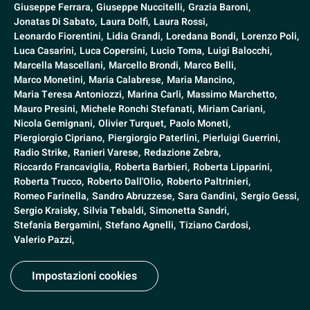
Giuseppe Ferrara,
Giuseppe Nuccitelli,
Grazia Baroni,
Jonatas Di Sabato,
Laura Dolfi,
Laura Rossi,
Leonardo Fiorentini,
Lidia Grandi,
Loredana Bondi,
Lorenzo Poli,
Luca Casarini,
Luca Copersini,
Lucio Toma,
Luigi Balocchi,
Marcella Mascellani,
Marcello Brondi,
Marco Belli,
Marco Monetini,
Maria Calabrese,
Maria Mancino,
Maria Teresa Antoniozzi,
Marina Carli,
Massimo Marchetto,
Mauro Presini,
Michele Ronchi Stefanati,
Miriam Cariani,
Nicola Gemignani,
Olivier Turquet,
Paolo Moneti,
Piergiorgio Cipriano,
Piergiorgio Paterlini,
Pierluigi Guerrini,
Radio Strike,
Ranieri Varese,
Redazione Zebra,
Riccardo Francaviglia,
Roberta Barbieri,
Roberta Lipparini,
Roberta Trucco,
Roberto Dall'Olio,
Roberto Paltrinieri,
Romeo Farinella,
Sandro Abruzzese,
Sara Gandini,
Sergio Gessi,
Sergio Kraisky,
Silvia Tebaldi,
Simonetta Sandri,
Stefania Bergamini,
Stefano Agnelli,
Tiziano Cardosi,
Valerio Pazzi,
Impostazioni cookies