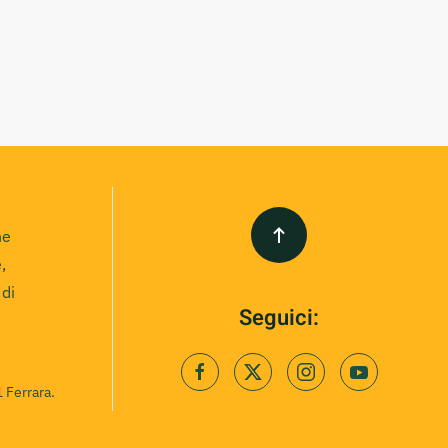
ne
,
 di
Seguici:
 Ferrara.