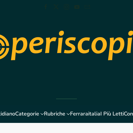
idiano
Categorie
Rubriche
Ferraraitalia
I Più Letti
Con