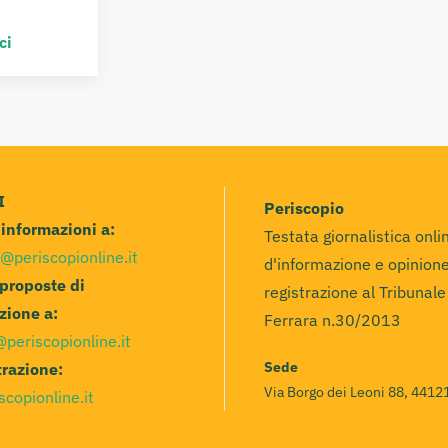
ci
I
Periscopio
e informazioni a:
Testata giornalistica onli
@periscopionline.it
d'informazione e opinione
 proposte di
registrazione al Tribunale
zione a:
Ferrara n.30/2013
@periscopionline.it
Sede
razione:
Via Borgo dei Leoni 88, 44121
scopionline.it