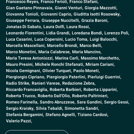
Francesco Reyes,
Franco Ferioli,
Franco Stefani,
Gian Gaetano Pinnavaia,
Gianni Venturi,
Giorgia Mazzotti,
Giovanna Tonioli,
Giovanni Caprio,
Giuditta Isotti Rosowsky,
Giuseppe Ferrara,
Giuseppe Nuccitelli,
Grazia Baroni,
Jonatas Di Sabato,
Laura Dolfi,
Laura Rossi,
Leonardo Fiorentini,
Lidia Grandi,
Loredana Bondi,
Lorenzo Poli,
Luca Casarini,
Luca Copersini,
Lucio Toma,
Luigi Balocchi,
Marcella Mascellani,
Marcello Brondi,
Marco Belli,
Marco Monetini,
Maria Calabrese,
Maria Mancino,
Maria Teresa Antoniozzi,
Marina Carli,
Massimo Marchetto,
Mauro Presini,
Michele Ronchi Stefanati,
Miriam Cariani,
Nicola Gemignani,
Olivier Turquet,
Paolo Moneti,
Piergiorgio Cipriano,
Piergiorgio Paterlini,
Pierluigi Guerrini,
Radio Strike,
Ranieri Varese,
Redazione Zebra,
Riccardo Francaviglia,
Roberta Barbieri,
Roberta Lipparini,
Roberta Trucco,
Roberto Dall'Olio,
Roberto Paltrinieri,
Romeo Farinella,
Sandro Abruzzese,
Sara Gandini,
Sergio Gessi,
Sergio Kraisky,
Silvia Tebaldi,
Simonetta Sandri,
Stefania Bergamini,
Stefano Agnelli,
Tiziano Cardosi,
Valerio Pazzi,