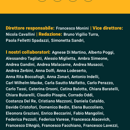
Direttore responsabile:
| Vice direttore:
Francesco Monini
| Redazione:
Nicola Cavallini
Bruno Vigilio Turra,
Paola Felletti Spadazzi,
Simonetta Sandri,
I nostri collaboratori:
Agnese Di Martino,
Alberto Poggi,
Alessandro Tagliati,
Alessio Miglietta,
Ambra Simeone,
Andrea Gandini,
Andrea Malacarne,
Andrea Musacci,
Andrea Zerbini,
Anna Dolfi,
Anna Lodeserto,
Anna Rita Boccafogli,
Anna Zonari,
Antonio Indelli,
Carl Wilhelm Macke,
Carla Sautto Malfatto,
Carlo Perazzo,
Carlo Tassi,
Caterina Orsoni,
Catina Balotta,
Chiara Baratelli,
Chiara Buiarelli,
Claudio Pisapia,
Corrado Oddi,
Costanza Del Re,
Cristiano Mazzoni,
Daniela Cataldo,
Davide Cristofori,
Domenico Bedin,
Elena Buccoliero,
Eleonora Graziani,
Enrico Beccarini,
Fabio Mangolini,
Federica Pezzoli,
Federico Varese,
Francesca Alacevich,
Francesco D'Angiò,
Francesco Facchiano,
Francesco Lavezzi,