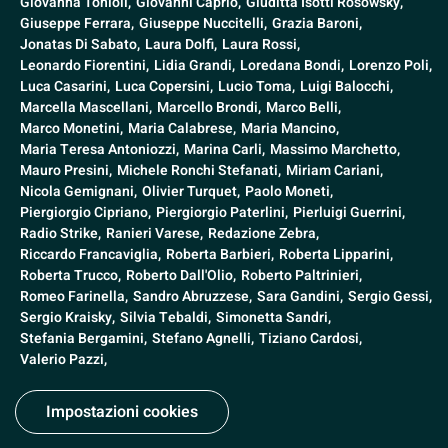
Giovanna Tonioli,
Giovanni Caprio,
Giuditta Isotti Rosowsky,
Giuseppe Ferrara,
Giuseppe Nuccitelli,
Grazia Baroni,
Jonatas Di Sabato,
Laura Dolfi,
Laura Rossi,
Leonardo Fiorentini,
Lidia Grandi,
Loredana Bondi,
Lorenzo Poli,
Luca Casarini,
Luca Copersini,
Lucio Toma,
Luigi Balocchi,
Marcella Mascellani,
Marcello Brondi,
Marco Belli,
Marco Monetini,
Maria Calabrese,
Maria Mancino,
Maria Teresa Antoniozzi,
Marina Carli,
Massimo Marchetto,
Mauro Presini,
Michele Ronchi Stefanati,
Miriam Cariani,
Nicola Gemignani,
Olivier Turquet,
Paolo Moneti,
Piergiorgio Cipriano,
Piergiorgio Paterlini,
Pierluigi Guerrini,
Radio Strike,
Ranieri Varese,
Redazione Zebra,
Riccardo Francaviglia,
Roberta Barbieri,
Roberta Lipparini,
Roberta Trucco,
Roberto Dall'Olio,
Roberto Paltrinieri,
Romeo Farinella,
Sandro Abruzzese,
Sara Gandini,
Sergio Gessi,
Sergio Kraisky,
Silvia Tebaldi,
Simonetta Sandri,
Stefania Bergamini,
Stefano Agnelli,
Tiziano Cardosi,
Valerio Pazzi,
Impostazioni cookies