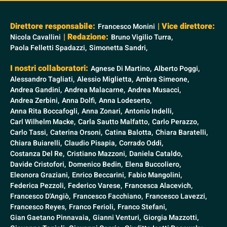
Direttore responsabile:
| Vice direttore:
Francesco Monini
| Redazione:
Nicola Cavallini
Bruno Vigilio Turra,
Paola Felletti Spadazzi,
Simonetta Sandri,
I nostri collaboratori:
Agnese Di Martino,
Alberto Poggi,
Alessandro Tagliati,
Alessio Miglietta,
Ambra Simeone,
Andrea Gandini,
Andrea Malacarne,
Andrea Musacci,
Andrea Zerbini,
Anna Dolfi,
Anna Lodeserto,
Anna Rita Boccafogli,
Anna Zonari,
Antonio Indelli,
Carl Wilhelm Macke,
Carla Sautto Malfatto,
Carlo Perazzo,
Carlo Tassi,
Caterina Orsoni,
Catina Balotta,
Chiara Baratelli,
Chiara Buiarelli,
Claudio Pisapia,
Corrado Oddi,
Costanza Del Re,
Cristiano Mazzoni,
Daniela Cataldo,
Davide Cristofori,
Domenico Bedin,
Elena Buccoliero,
Eleonora Graziani,
Enrico Beccarini,
Fabio Mangolini,
Federica Pezzoli,
Federico Varese,
Francesca Alacevich,
Francesco D'Angiò,
Francesco Facchiano,
Francesco Lavezzi,
Francesco Reyes,
Franco Ferioli,
Franco Stefani,
Gian Gaetano Pinnavaia,
Gianni Venturi,
Giorgia Mazzotti,