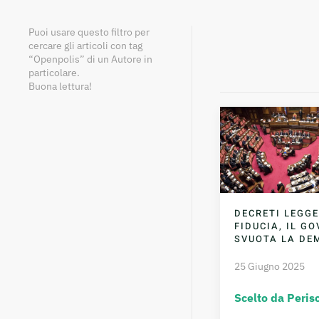
Puoi usare questo filtro per
cercare gli articoli con tag
“Openpolis” di un Autore in
particolare.
Buona lettura!
DECRETI LEGGE
FIDUCIA, IL G
SVUOTA LA DE
25 Giugno 2025
Scelto da Peris