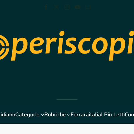
idiano
Categorie
Rubriche
Ferraraitalia
I Più Letti
Con