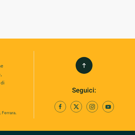
ne
,
 di
Seguici:
 Ferrara.