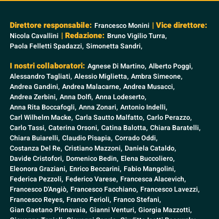
Direttore responsabile:
| Vice direttore:
Francesco Monini
| Redazione:
Nicola Cavallini
Bruno Vigilio Turra,
Paola Felletti Spadazzi,
Simonetta Sandri,
I nostri collaboratori:
Agnese Di Martino,
Alberto Poggi,
Alessandro Tagliati,
Alessio Miglietta,
Ambra Simeone,
Andrea Gandini,
Andrea Malacarne,
Andrea Musacci,
Andrea Zerbini,
Anna Dolfi,
Anna Lodeserto,
Anna Rita Boccafogli,
Anna Zonari,
Antonio Indelli,
Carl Wilhelm Macke,
Carla Sautto Malfatto,
Carlo Perazzo,
Carlo Tassi,
Caterina Orsoni,
Catina Balotta,
Chiara Baratelli,
Chiara Buiarelli,
Claudio Pisapia,
Corrado Oddi,
Costanza Del Re,
Cristiano Mazzoni,
Daniela Cataldo,
Davide Cristofori,
Domenico Bedin,
Elena Buccoliero,
Eleonora Graziani,
Enrico Beccarini,
Fabio Mangolini,
Federica Pezzoli,
Federico Varese,
Francesca Alacevich,
Francesco D'Angiò,
Francesco Facchiano,
Francesco Lavezzi,
Francesco Reyes,
Franco Ferioli,
Franco Stefani,
Gian Gaetano Pinnavaia,
Gianni Venturi,
Giorgia Mazzotti,