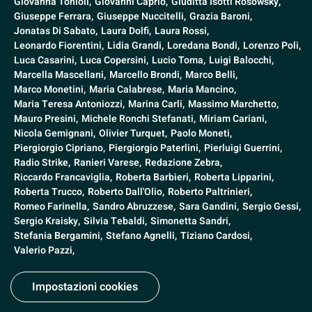
Giovanna Tonioli,
Giovanni Caprio,
Giuditta Isotti Rosowsky,
Giuseppe Ferrara,
Giuseppe Nuccitelli,
Grazia Baroni,
Jonatas Di Sabato,
Laura Dolfi,
Laura Rossi,
Leonardo Fiorentini,
Lidia Grandi,
Loredana Bondi,
Lorenzo Poli,
Luca Casarini,
Luca Copersini,
Lucio Toma,
Luigi Balocchi,
Marcella Mascellani,
Marcello Brondi,
Marco Belli,
Marco Monetini,
Maria Calabrese,
Maria Mancino,
Maria Teresa Antoniozzi,
Marina Carli,
Massimo Marchetto,
Mauro Presini,
Michele Ronchi Stefanati,
Miriam Cariani,
Nicola Gemignani,
Olivier Turquet,
Paolo Moneti,
Piergiorgio Cipriano,
Piergiorgio Paterlini,
Pierluigi Guerrini,
Radio Strike,
Ranieri Varese,
Redazione Zebra,
Riccardo Francaviglia,
Roberta Barbieri,
Roberta Lipparini,
Roberta Trucco,
Roberto Dall'Olio,
Roberto Paltrinieri,
Romeo Farinella,
Sandro Abruzzese,
Sara Gandini,
Sergio Gessi,
Sergio Kraisky,
Silvia Tebaldi,
Simonetta Sandri,
Stefania Bergamini,
Stefano Agnelli,
Tiziano Cardosi,
Valerio Pazzi,
Impostazioni cookies