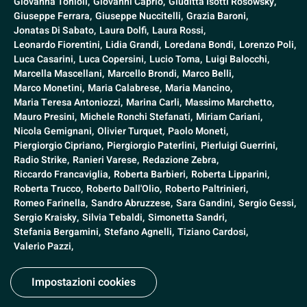
Giovanna Tonioli,
Giovanni Caprio,
Giuditta Isotti Rosowsky,
Giuseppe Ferrara,
Giuseppe Nuccitelli,
Grazia Baroni,
Jonatas Di Sabato,
Laura Dolfi,
Laura Rossi,
Leonardo Fiorentini,
Lidia Grandi,
Loredana Bondi,
Lorenzo Poli,
Luca Casarini,
Luca Copersini,
Lucio Toma,
Luigi Balocchi,
Marcella Mascellani,
Marcello Brondi,
Marco Belli,
Marco Monetini,
Maria Calabrese,
Maria Mancino,
Maria Teresa Antoniozzi,
Marina Carli,
Massimo Marchetto,
Mauro Presini,
Michele Ronchi Stefanati,
Miriam Cariani,
Nicola Gemignani,
Olivier Turquet,
Paolo Moneti,
Piergiorgio Cipriano,
Piergiorgio Paterlini,
Pierluigi Guerrini,
Radio Strike,
Ranieri Varese,
Redazione Zebra,
Riccardo Francaviglia,
Roberta Barbieri,
Roberta Lipparini,
Roberta Trucco,
Roberto Dall'Olio,
Roberto Paltrinieri,
Romeo Farinella,
Sandro Abruzzese,
Sara Gandini,
Sergio Gessi,
Sergio Kraisky,
Silvia Tebaldi,
Simonetta Sandri,
Stefania Bergamini,
Stefano Agnelli,
Tiziano Cardosi,
Valerio Pazzi,
Impostazioni cookies