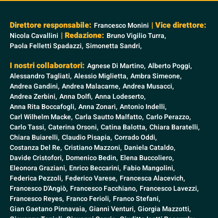
Direttore responsabile:
| Vice direttore:
Francesco Monini
| Redazione:
Nicola Cavallini
Bruno Vigilio Turra,
Paola Felletti Spadazzi,
Simonetta Sandri,
I nostri collaboratori:
Agnese Di Martino,
Alberto Poggi,
Alessandro Tagliati,
Alessio Miglietta,
Ambra Simeone,
Andrea Gandini,
Andrea Malacarne,
Andrea Musacci,
Andrea Zerbini,
Anna Dolfi,
Anna Lodeserto,
Anna Rita Boccafogli,
Anna Zonari,
Antonio Indelli,
Carl Wilhelm Macke,
Carla Sautto Malfatto,
Carlo Perazzo,
Carlo Tassi,
Caterina Orsoni,
Catina Balotta,
Chiara Baratelli,
Chiara Buiarelli,
Claudio Pisapia,
Corrado Oddi,
Costanza Del Re,
Cristiano Mazzoni,
Daniela Cataldo,
Davide Cristofori,
Domenico Bedin,
Elena Buccoliero,
Eleonora Graziani,
Enrico Beccarini,
Fabio Mangolini,
Federica Pezzoli,
Federico Varese,
Francesca Alacevich,
Francesco D'Angiò,
Francesco Facchiano,
Francesco Lavezzi,
Francesco Reyes,
Franco Ferioli,
Franco Stefani,
Gian Gaetano Pinnavaia,
Gianni Venturi,
Giorgia Mazzotti,