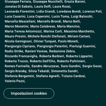
Giuseppe Ferrara,
Giuseppe Nuccitelli,
Grazia Baroni,
Jonatas Di Sabato,
Laura Dolfi,
Laura Rossi,
Leonardo Fiorentini,
Lidia Grandi,
Loredana Bondi,
Lorenzo Poli,
Luca Casarini,
Luca Copersini,
Lucio Toma,
Luigi Balocchi,
Marcella Mascellani,
Marcello Brondi,
Marco Belli,
Marco Monetini,
Maria Calabrese,
Maria Mancino,
Maria Teresa Antoniozzi,
Marina Carli,
Massimo Marchetto,
Mauro Presini,
Michele Ronchi Stefanati,
Miriam Cariani,
Nicola Gemignani,
Olivier Turquet,
Paolo Moneti,
Piergiorgio Cipriano,
Piergiorgio Paterlini,
Pierluigi Guerrini,
Radio Strike,
Ranieri Varese,
Redazione Zebra,
Riccardo Francaviglia,
Roberta Barbieri,
Roberta Lipparini,
Roberta Trucco,
Roberto Dall'Olio,
Roberto Paltrinieri,
Romeo Farinella,
Sandro Abruzzese,
Sara Gandini,
Sergio Gessi,
Sergio Kraisky,
Silvia Tebaldi,
Simonetta Sandri,
Stefania Bergamini,
Stefano Agnelli,
Tiziano Cardosi,
Valerio Pazzi,
Impostazioni cookies