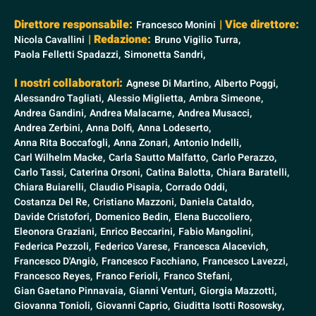
Direttore responsabile:
| Vice direttore:
Francesco Monini
| Redazione:
Nicola Cavallini
Bruno Vigilio Turra,
Paola Felletti Spadazzi,
Simonetta Sandri,
I nostri collaboratori:
Agnese Di Martino,
Alberto Poggi,
Alessandro Tagliati,
Alessio Miglietta,
Ambra Simeone,
Andrea Gandini,
Andrea Malacarne,
Andrea Musacci,
Andrea Zerbini,
Anna Dolfi,
Anna Lodeserto,
Anna Rita Boccafogli,
Anna Zonari,
Antonio Indelli,
Carl Wilhelm Macke,
Carla Sautto Malfatto,
Carlo Perazzo,
Carlo Tassi,
Caterina Orsoni,
Catina Balotta,
Chiara Baratelli,
Chiara Buiarelli,
Claudio Pisapia,
Corrado Oddi,
Costanza Del Re,
Cristiano Mazzoni,
Daniela Cataldo,
Davide Cristofori,
Domenico Bedin,
Elena Buccoliero,
Eleonora Graziani,
Enrico Beccarini,
Fabio Mangolini,
Federica Pezzoli,
Federico Varese,
Francesca Alacevich,
Francesco D'Angiò,
Francesco Facchiano,
Francesco Lavezzi,
Francesco Reyes,
Franco Ferioli,
Franco Stefani,
Gian Gaetano Pinnavaia,
Gianni Venturi,
Giorgia Mazzotti,
Giovanna Tonioli,
Giovanni Caprio,
Giuditta Isotti Rosowsky,