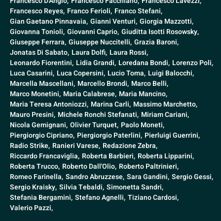
Francesco D'Angiò,
Francesco Facchiano,
Francesco Lavezzi,
Francesco Reyes,
Franco Ferioli,
Franco Stefani,
Gian Gaetano Pinnavaia,
Gianni Venturi,
Giorgia Mazzotti,
Giovanna Tonioli,
Giovanni Caprio,
Giuditta Isotti Rosowsky,
Giuseppe Ferrara,
Giuseppe Nuccitelli,
Grazia Baroni,
Jonatas Di Sabato,
Laura Dolfi,
Laura Rossi,
Leonardo Fiorentini,
Lidia Grandi,
Loredana Bondi,
Lorenzo Poli,
Luca Casarini,
Luca Copersini,
Lucio Toma,
Luigi Balocchi,
Marcella Mascellani,
Marcello Brondi,
Marco Belli,
Marco Monetini,
Maria Calabrese,
Maria Mancino,
Maria Teresa Antoniozzi,
Marina Carli,
Massimo Marchetto,
Mauro Presini,
Michele Ronchi Stefanati,
Miriam Cariani,
Nicola Gemignani,
Olivier Turquet,
Paolo Moneti,
Piergiorgio Cipriano,
Piergiorgio Paterlini,
Pierluigi Guerrini,
Radio Strike,
Ranieri Varese,
Redazione Zebra,
Riccardo Francaviglia,
Roberta Barbieri,
Roberta Lipparini,
Roberta Trucco,
Roberto Dall'Olio,
Roberto Paltrinieri,
Romeo Farinella,
Sandro Abruzzese,
Sara Gandini,
Sergio Gessi,
Sergio Kraisky,
Silvia Tebaldi,
Simonetta Sandri,
Stefania Bergamini,
Stefano Agnelli,
Tiziano Cardosi,
Valerio Pazzi,