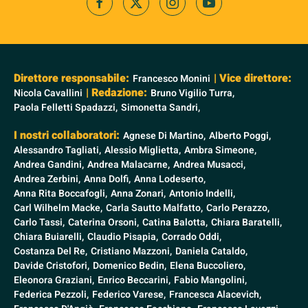
Direttore responsabile:
| Vice direttore:
Francesco Monini
| Redazione:
Nicola Cavallini
Bruno Vigilio Turra,
Paola Felletti Spadazzi,
Simonetta Sandri,
I nostri collaboratori:
Agnese Di Martino,
Alberto Poggi,
Alessandro Tagliati,
Alessio Miglietta,
Ambra Simeone,
Andrea Gandini,
Andrea Malacarne,
Andrea Musacci,
Andrea Zerbini,
Anna Dolfi,
Anna Lodeserto,
Anna Rita Boccafogli,
Anna Zonari,
Antonio Indelli,
Carl Wilhelm Macke,
Carla Sautto Malfatto,
Carlo Perazzo,
Carlo Tassi,
Caterina Orsoni,
Catina Balotta,
Chiara Baratelli,
Chiara Buiarelli,
Claudio Pisapia,
Corrado Oddi,
Costanza Del Re,
Cristiano Mazzoni,
Daniela Cataldo,
Davide Cristofori,
Domenico Bedin,
Elena Buccoliero,
Eleonora Graziani,
Enrico Beccarini,
Fabio Mangolini,
Federica Pezzoli,
Federico Varese,
Francesca Alacevich,