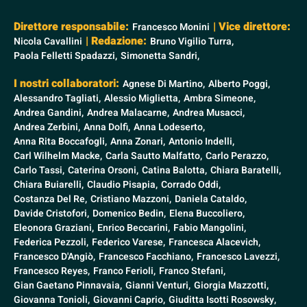
Direttore responsabile:
| Vice direttore:
Francesco Monini
| Redazione:
Nicola Cavallini
Bruno Vigilio Turra,
Paola Felletti Spadazzi,
Simonetta Sandri,
I nostri collaboratori:
Agnese Di Martino,
Alberto Poggi,
Alessandro Tagliati,
Alessio Miglietta,
Ambra Simeone,
Andrea Gandini,
Andrea Malacarne,
Andrea Musacci,
Andrea Zerbini,
Anna Dolfi,
Anna Lodeserto,
Anna Rita Boccafogli,
Anna Zonari,
Antonio Indelli,
Carl Wilhelm Macke,
Carla Sautto Malfatto,
Carlo Perazzo,
Carlo Tassi,
Caterina Orsoni,
Catina Balotta,
Chiara Baratelli,
Chiara Buiarelli,
Claudio Pisapia,
Corrado Oddi,
Costanza Del Re,
Cristiano Mazzoni,
Daniela Cataldo,
Davide Cristofori,
Domenico Bedin,
Elena Buccoliero,
Eleonora Graziani,
Enrico Beccarini,
Fabio Mangolini,
Federica Pezzoli,
Federico Varese,
Francesca Alacevich,
Francesco D'Angiò,
Francesco Facchiano,
Francesco Lavezzi,
Francesco Reyes,
Franco Ferioli,
Franco Stefani,
Gian Gaetano Pinnavaia,
Gianni Venturi,
Giorgia Mazzotti,
Giovanna Tonioli,
Giovanni Caprio,
Giuditta Isotti Rosowsky,