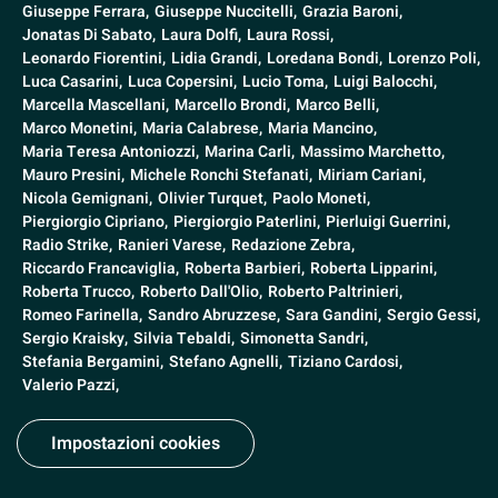
Giuseppe Ferrara,
Giuseppe Nuccitelli,
Grazia Baroni,
Jonatas Di Sabato,
Laura Dolfi,
Laura Rossi,
Leonardo Fiorentini,
Lidia Grandi,
Loredana Bondi,
Lorenzo Poli,
Luca Casarini,
Luca Copersini,
Lucio Toma,
Luigi Balocchi,
Marcella Mascellani,
Marcello Brondi,
Marco Belli,
Marco Monetini,
Maria Calabrese,
Maria Mancino,
Maria Teresa Antoniozzi,
Marina Carli,
Massimo Marchetto,
Mauro Presini,
Michele Ronchi Stefanati,
Miriam Cariani,
Nicola Gemignani,
Olivier Turquet,
Paolo Moneti,
Piergiorgio Cipriano,
Piergiorgio Paterlini,
Pierluigi Guerrini,
Radio Strike,
Ranieri Varese,
Redazione Zebra,
Riccardo Francaviglia,
Roberta Barbieri,
Roberta Lipparini,
Roberta Trucco,
Roberto Dall'Olio,
Roberto Paltrinieri,
Romeo Farinella,
Sandro Abruzzese,
Sara Gandini,
Sergio Gessi,
Sergio Kraisky,
Silvia Tebaldi,
Simonetta Sandri,
Stefania Bergamini,
Stefano Agnelli,
Tiziano Cardosi,
Valerio Pazzi,
Impostazioni cookies