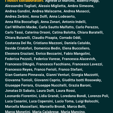
I nostri collaboratori:
Agnese Di Martino,
Alberto Poggi,
Alessandro Tagliati,
Alessio Miglietta,
Ambra Simeone,
Andrea Gandini,
Andrea Malacarne,
Andrea Musacci,
Andrea Zerbini,
Anna Dolfi,
Anna Lodeserto,
Anna Rita Boccafogli,
Anna Zonari,
Antonio Indelli,
Carl Wilhelm Macke,
Carla Sautto Malfatto,
Carlo Perazzo,
Carlo Tassi,
Caterina Orsoni,
Catina Balotta,
Chiara Baratelli,
Chiara Buiarelli,
Claudio Pisapia,
Corrado Oddi,
Costanza Del Re,
Cristiano Mazzoni,
Daniela Cataldo,
Davide Cristofori,
Domenico Bedin,
Elena Buccoliero,
Eleonora Graziani,
Enrico Beccarini,
Fabio Mangolini,
Federica Pezzoli,
Federico Varese,
Francesca Alacevich,
Francesco D'Angiò,
Francesco Facchiano,
Francesco Lavezzi,
Francesco Reyes,
Franco Ferioli,
Franco Stefani,
Gian Gaetano Pinnavaia,
Gianni Venturi,
Giorgia Mazzotti,
Giovanna Tonioli,
Giovanni Caprio,
Giuditta Isotti Rosowsky,
Giuseppe Ferrara,
Giuseppe Nuccitelli,
Grazia Baroni,
Jonatas Di Sabato,
Laura Dolfi,
Laura Rossi,
Leonardo Fiorentini,
Lidia Grandi,
Loredana Bondi,
Lorenzo Poli,
Luca Casarini,
Luca Copersini,
Lucio Toma,
Luigi Balocchi,
Marcella Mascellani,
Marcello Brondi,
Marco Belli,
Marco Monetini,
Maria Calabrese,
Maria Mancino,