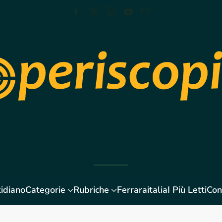
idiano
Categorie
Rubriche
Ferraraitalia
I Più Letti
Con