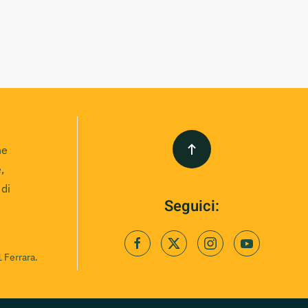
ne
,
 di
Seguici:
 Ferrara.