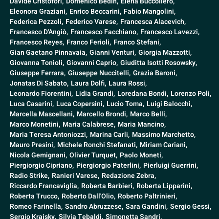
Davide Cristofori,
Domenico Bedin,
Elena Buccoliero,
Eleonora Graziani,
Enrico Beccarini,
Fabio Mangolini,
Federica Pezzoli,
Federico Varese,
Francesca Alacevich,
Francesco D'Angiò,
Francesco Facchiano,
Francesco Lavezzi,
Francesco Reyes,
Franco Ferioli,
Franco Stefani,
Gian Gaetano Pinnavaia,
Gianni Venturi,
Giorgia Mazzotti,
Giovanna Tonioli,
Giovanni Caprio,
Giuditta Isotti Rosowsky,
Giuseppe Ferrara,
Giuseppe Nuccitelli,
Grazia Baroni,
Jonatas Di Sabato,
Laura Dolfi,
Laura Rossi,
Leonardo Fiorentini,
Lidia Grandi,
Loredana Bondi,
Lorenzo Poli,
Luca Casarini,
Luca Copersini,
Lucio Toma,
Luigi Balocchi,
Marcella Mascellani,
Marcello Brondi,
Marco Belli,
Marco Monetini,
Maria Calabrese,
Maria Mancino,
Maria Teresa Antoniozzi,
Marina Carli,
Massimo Marchetto,
Mauro Presini,
Michele Ronchi Stefanati,
Miriam Cariani,
Nicola Gemignani,
Olivier Turquet,
Paolo Moneti,
Piergiorgio Cipriano,
Piergiorgio Paterlini,
Pierluigi Guerrini,
Radio Strike,
Ranieri Varese,
Redazione Zebra,
Riccardo Francaviglia,
Roberta Barbieri,
Roberta Lipparini,
Roberta Trucco,
Roberto Dall'Olio,
Roberto Paltrinieri,
Romeo Farinella,
Sandro Abruzzese,
Sara Gandini,
Sergio Gessi,
Sergio Kraisky,
Silvia Tebaldi,
Simonetta Sandri,