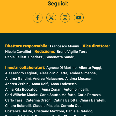
Seguici:
Direttore responsabile:
| Vice direttore:
Francesco Monini
| Redazione:
Nicola Cavallini
Bruno Vigilio Turra,
Paola Felletti Spadazzi,
Simonetta Sandri,
I nostri collaboratori:
Agnese Di Martino,
Alberto Poggi,
Alessandro Tagliati,
Alessio Miglietta,
Ambra Simeone,
Andrea Gandini,
Andrea Malacarne,
Andrea Musacci,
Andrea Zerbini,
Anna Dolfi,
Anna Lodeserto,
Anna Rita Boccafogli,
Anna Zonari,
Antonio Indelli,
Carl Wilhelm Macke,
Carla Sautto Malfatto,
Carlo Perazzo,
Carlo Tassi,
Caterina Orsoni,
Catina Balotta,
Chiara Baratelli,
Chiara Buiarelli,
Claudio Pisapia,
Corrado Oddi,
Costanza Del Re,
Cristiano Mazzoni,
Daniela Cataldo,