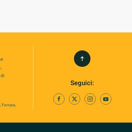
ne
,
 di
Seguici:
 Ferrara.