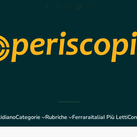
idiano
Categorie
Rubriche
Ferraraitalia
I Più Letti
Con