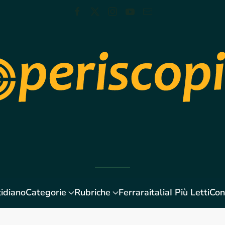
idiano
Categorie
Rubriche
Ferraraitalia
I Più Letti
Con