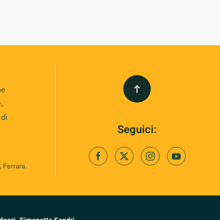
ne
,
 di
Seguici:
 Ferrara.