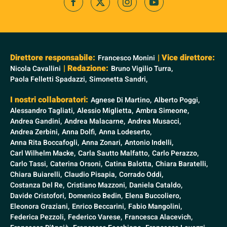
Direttore responsabile:
| Vice direttore:
Francesco Monini
| Redazione:
Nicola Cavallini
Bruno Vigilio Turra,
Paola Felletti Spadazzi,
Simonetta Sandri,
I nostri collaboratori:
Agnese Di Martino,
Alberto Poggi,
Alessandro Tagliati,
Alessio Miglietta,
Ambra Simeone,
Andrea Gandini,
Andrea Malacarne,
Andrea Musacci,
Andrea Zerbini,
Anna Dolfi,
Anna Lodeserto,
Anna Rita Boccafogli,
Anna Zonari,
Antonio Indelli,
Carl Wilhelm Macke,
Carla Sautto Malfatto,
Carlo Perazzo,
Carlo Tassi,
Caterina Orsoni,
Catina Balotta,
Chiara Baratelli,
Chiara Buiarelli,
Claudio Pisapia,
Corrado Oddi,
Costanza Del Re,
Cristiano Mazzoni,
Daniela Cataldo,
Davide Cristofori,
Domenico Bedin,
Elena Buccoliero,
Eleonora Graziani,
Enrico Beccarini,
Fabio Mangolini,
Federica Pezzoli,
Federico Varese,
Francesca Alacevich,