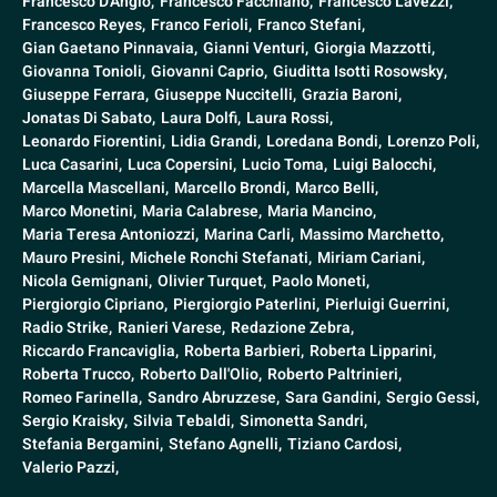
Francesco D'Angiò,
Francesco Facchiano,
Francesco Lavezzi,
Francesco Reyes,
Franco Ferioli,
Franco Stefani,
Gian Gaetano Pinnavaia,
Gianni Venturi,
Giorgia Mazzotti,
Giovanna Tonioli,
Giovanni Caprio,
Giuditta Isotti Rosowsky,
Giuseppe Ferrara,
Giuseppe Nuccitelli,
Grazia Baroni,
Jonatas Di Sabato,
Laura Dolfi,
Laura Rossi,
Leonardo Fiorentini,
Lidia Grandi,
Loredana Bondi,
Lorenzo Poli,
Luca Casarini,
Luca Copersini,
Lucio Toma,
Luigi Balocchi,
Marcella Mascellani,
Marcello Brondi,
Marco Belli,
Marco Monetini,
Maria Calabrese,
Maria Mancino,
Maria Teresa Antoniozzi,
Marina Carli,
Massimo Marchetto,
Mauro Presini,
Michele Ronchi Stefanati,
Miriam Cariani,
Nicola Gemignani,
Olivier Turquet,
Paolo Moneti,
Piergiorgio Cipriano,
Piergiorgio Paterlini,
Pierluigi Guerrini,
Radio Strike,
Ranieri Varese,
Redazione Zebra,
Riccardo Francaviglia,
Roberta Barbieri,
Roberta Lipparini,
Roberta Trucco,
Roberto Dall'Olio,
Roberto Paltrinieri,
Romeo Farinella,
Sandro Abruzzese,
Sara Gandini,
Sergio Gessi,
Sergio Kraisky,
Silvia Tebaldi,
Simonetta Sandri,
Stefania Bergamini,
Stefano Agnelli,
Tiziano Cardosi,
Valerio Pazzi,