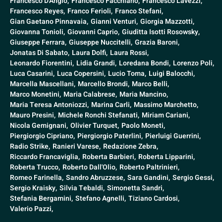
Francesco D'Angiò,
Francesco Facchiano,
Francesco Lavezzi,
Francesco Reyes,
Franco Ferioli,
Franco Stefani,
Gian Gaetano Pinnavaia,
Gianni Venturi,
Giorgia Mazzotti,
Giovanna Tonioli,
Giovanni Caprio,
Giuditta Isotti Rosowsky,
Giuseppe Ferrara,
Giuseppe Nuccitelli,
Grazia Baroni,
Jonatas Di Sabato,
Laura Dolfi,
Laura Rossi,
Leonardo Fiorentini,
Lidia Grandi,
Loredana Bondi,
Lorenzo Poli,
Luca Casarini,
Luca Copersini,
Lucio Toma,
Luigi Balocchi,
Marcella Mascellani,
Marcello Brondi,
Marco Belli,
Marco Monetini,
Maria Calabrese,
Maria Mancino,
Maria Teresa Antoniozzi,
Marina Carli,
Massimo Marchetto,
Mauro Presini,
Michele Ronchi Stefanati,
Miriam Cariani,
Nicola Gemignani,
Olivier Turquet,
Paolo Moneti,
Piergiorgio Cipriano,
Piergiorgio Paterlini,
Pierluigi Guerrini,
Radio Strike,
Ranieri Varese,
Redazione Zebra,
Riccardo Francaviglia,
Roberta Barbieri,
Roberta Lipparini,
Roberta Trucco,
Roberto Dall'Olio,
Roberto Paltrinieri,
Romeo Farinella,
Sandro Abruzzese,
Sara Gandini,
Sergio Gessi,
Sergio Kraisky,
Silvia Tebaldi,
Simonetta Sandri,
Stefania Bergamini,
Stefano Agnelli,
Tiziano Cardosi,
Valerio Pazzi,