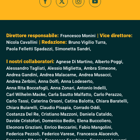
Direttore responsabile:
| Vice direttore:
Francesco Monini
| Redazione:
Nicola Cavallini
Bruno Vigilio Turra,
Paola Felletti Spadazzi,
Simonetta Sandri,
I nostri collaboratori:
Agnese Di Martino,
Alberto Poggi,
Alessandro Tagliati,
Alessio Miglietta,
Ambra Simeone,
Andrea Gandini,
Andrea Malacarne,
Andrea Musacci,
Andrea Zerbini,
Anna Dolfi,
Anna Lodeserto,
Anna Rita Boccafogli,
Anna Zonari,
Antonio Indelli,
Carl Wilhelm Macke,
Carla Sautto Malfatto,
Carlo Perazzo,
Carlo Tassi,
Caterina Orsoni,
Catina Balotta,
Chiara Baratelli,
Chiara Buiarelli,
Claudio Pisapia,
Corrado Oddi,
Costanza Del Re,
Cristiano Mazzoni,
Daniela Cataldo,
Davide Cristofori,
Domenico Bedin,
Elena Buccoliero,
Eleonora Graziani,
Enrico Beccarini,
Fabio Mangolini,
Federica Pezzoli,
Federico Varese,
Francesca Alacevich,