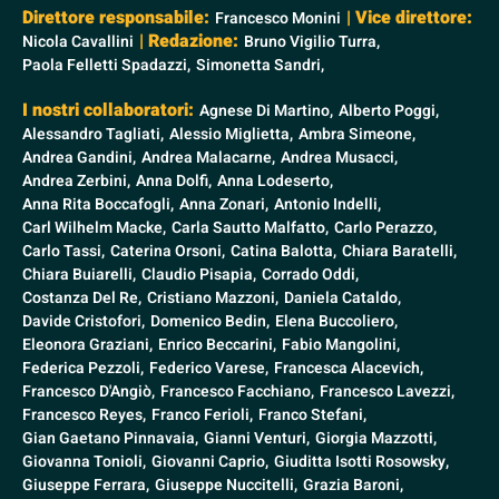
Direttore responsabile:
| Vice direttore:
Francesco Monini
| Redazione:
Nicola Cavallini
Bruno Vigilio Turra,
Paola Felletti Spadazzi,
Simonetta Sandri,
I nostri collaboratori:
Agnese Di Martino,
Alberto Poggi,
Alessandro Tagliati,
Alessio Miglietta,
Ambra Simeone,
Andrea Gandini,
Andrea Malacarne,
Andrea Musacci,
Andrea Zerbini,
Anna Dolfi,
Anna Lodeserto,
Anna Rita Boccafogli,
Anna Zonari,
Antonio Indelli,
Carl Wilhelm Macke,
Carla Sautto Malfatto,
Carlo Perazzo,
Carlo Tassi,
Caterina Orsoni,
Catina Balotta,
Chiara Baratelli,
Chiara Buiarelli,
Claudio Pisapia,
Corrado Oddi,
Costanza Del Re,
Cristiano Mazzoni,
Daniela Cataldo,
Davide Cristofori,
Domenico Bedin,
Elena Buccoliero,
Eleonora Graziani,
Enrico Beccarini,
Fabio Mangolini,
Federica Pezzoli,
Federico Varese,
Francesca Alacevich,
Francesco D'Angiò,
Francesco Facchiano,
Francesco Lavezzi,
Francesco Reyes,
Franco Ferioli,
Franco Stefani,
Gian Gaetano Pinnavaia,
Gianni Venturi,
Giorgia Mazzotti,
Giovanna Tonioli,
Giovanni Caprio,
Giuditta Isotti Rosowsky,
Giuseppe Ferrara,
Giuseppe Nuccitelli,
Grazia Baroni,