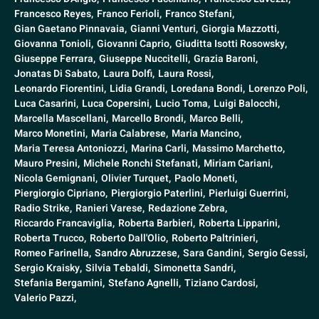
Francesco Reyes,
Franco Ferioli,
Franco Stefani,
Gian Gaetano Pinnavaia,
Gianni Venturi,
Giorgia Mazzotti,
Giovanna Tonioli,
Giovanni Caprio,
Giuditta Isotti Rosowsky,
Giuseppe Ferrara,
Giuseppe Nuccitelli,
Grazia Baroni,
Jonatas Di Sabato,
Laura Dolfi,
Laura Rossi,
Leonardo Fiorentini,
Lidia Grandi,
Loredana Bondi,
Lorenzo Poli,
Luca Casarini,
Luca Copersini,
Lucio Toma,
Luigi Balocchi,
Marcella Mascellani,
Marcello Brondi,
Marco Belli,
Marco Monetini,
Maria Calabrese,
Maria Mancino,
Maria Teresa Antoniozzi,
Marina Carli,
Massimo Marchetto,
Mauro Presini,
Michele Ronchi Stefanati,
Miriam Cariani,
Nicola Gemignani,
Olivier Turquet,
Paolo Moneti,
Piergiorgio Cipriano,
Piergiorgio Paterlini,
Pierluigi Guerrini,
Radio Strike,
Ranieri Varese,
Redazione Zebra,
Riccardo Francaviglia,
Roberta Barbieri,
Roberta Lipparini,
Roberta Trucco,
Roberto Dall'Olio,
Roberto Paltrinieri,
Romeo Farinella,
Sandro Abruzzese,
Sara Gandini,
Sergio Gessi,
Sergio Kraisky,
Silvia Tebaldi,
Simonetta Sandri,
Stefania Bergamini,
Stefano Agnelli,
Tiziano Cardosi,
Valerio Pazzi,