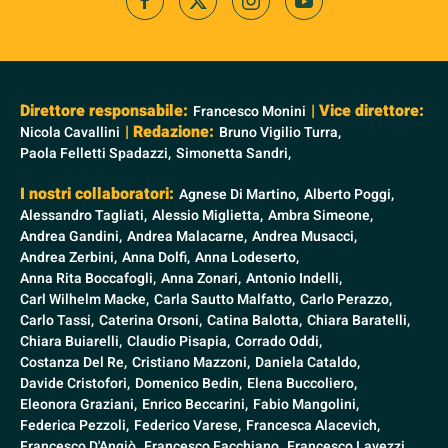
Direttore responsabile:
| Vice direttore:
Francesco Monini
| Redazione:
Nicola Cavallini
Bruno Vigilio Turra,
Paola Felletti Spadazzi,
Simonetta Sandri,
I nostri collaboratori:
Agnese Di Martino,
Alberto Poggi,
Alessandro Tagliati,
Alessio Miglietta,
Ambra Simeone,
Andrea Gandini,
Andrea Malacarne,
Andrea Musacci,
Andrea Zerbini,
Anna Dolfi,
Anna Lodeserto,
Anna Rita Boccafogli,
Anna Zonari,
Antonio Indelli,
Carl Wilhelm Macke,
Carla Sautto Malfatto,
Carlo Perazzo,
Carlo Tassi,
Caterina Orsoni,
Catina Balotta,
Chiara Baratelli,
Chiara Buiarelli,
Claudio Pisapia,
Corrado Oddi,
Costanza Del Re,
Cristiano Mazzoni,
Daniela Cataldo,
Davide Cristofori,
Domenico Bedin,
Elena Buccoliero,
Eleonora Graziani,
Enrico Beccarini,
Fabio Mangolini,
Federica Pezzoli,
Federico Varese,
Francesca Alacevich,
Francesco D'Angiò,
Francesco Facchiano,
Francesco Lavezzi,