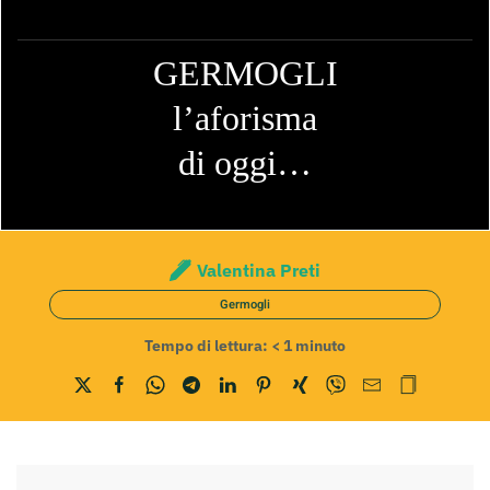
GERMOGLI
l’aforisma
di oggi…
Valentina Preti
Germogli
Tempo di lettura:
< 1
minuto