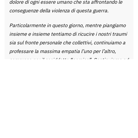
dolore di ogni essere umano che sta affrontando le
conseguenze della violenza di questa guerra.
Particolarmente in questo giorno, mentre piangiamo
insieme e insieme tentiamo di ricucire i nostri traumi
sia sul fronte personale che collettivi, continuiamo a
professare la massima empatia l’uno per l’altro,
compreso per il cosiddetto “nemico”. Continuiamo ad
attivarci per la pace, la giustizia e la liberazione che
non può essere di una parte soltanto e che perciò
dovrà essere per tutti, collettiva.
E’ più che mai imperativo adesso, come palestinesi e
israeliani uniti in questa condivisa speranza che è
diventato movimento in comune, far sentire la nostra
voce. Sappiamo che le nostre vite e i nostri futuri
sono intrecciati da sempre e che un’altra strada è