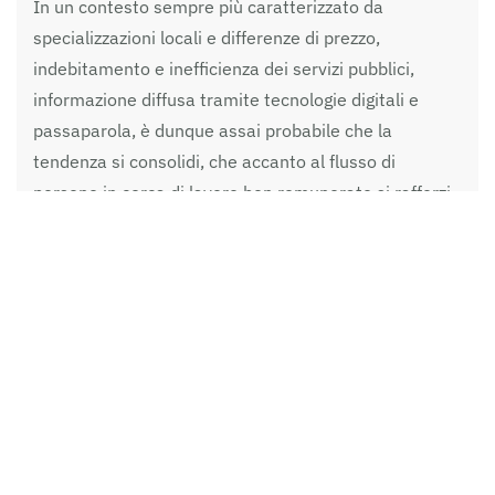
In un contesto sempre più caratterizzato da
specializzazioni locali e differenze di prezzo,
indebitamento e inefficienza dei servizi pubblici,
informazione diffusa tramite tecnologie digitali e
passaparola, è dunque assai probabile che la
tendenza si consolidi, che accanto al flusso di
persone in cerca di lavoro ben remunerato si rafforzi
e si ingigantisca un
flusso di utenti in cerca di
soluzioni economicamente sostenibili
ai loro
problemi e bisogni. Un terreno ideale per i nuovi
imprenditori e una
opportunità per i dirigenti che
lottano con il problema del taglio dei costi
. Non si
sbaglia di tanto se si pensa che
questa tendenza si
diffonderà ulteriormente a tutti i servizi alla
persona
, in particolare quelli più costosi e, nello
specifico, quelli connessi all’invecchiamento della