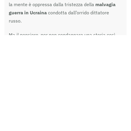
la mente è oppressa dalla tristezza della
malvagia
guerra in Ucraina
condotta dall’orrido dittatore
russo.
Ma il pensiero, per non condannare una storia così
necessaria al progresso della civiltà occidentale e
mondiale, va ai
meravigliosi luoghi dell’arte russa
,
che con diversi toni si declina anche tra Russia e
Ucraina. E bene ha fatto il
ministro Franceschini
a
convalidare
l’impegno di ricostruire il teatro di
Mariupol
, come si evince da un suo twitter.
Come è possibile dimenticare
l’influsso dell’arte
russa nel mondo
? Ancora una volta mi vengono in
mente i viaggi a Mosca, San Pietroburgo e nel
territorio russo, fatti con entusiasmo e impegno ed
organizzati dalla CGL ferrarese forse ‘un milione di