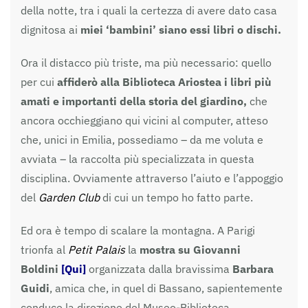
della notte, tra i quali la certezza di avere dato casa
dignitosa ai
miei ‘bambini’ siano essi libri o dischi.
Ora il distacco più triste, ma più necessario: quello
per cui
affiderò alla Biblioteca Ariostea i libri più
amati e importanti della storia del giardino,
che
ancora occhieggiano qui vicini al computer, atteso
che, unici in Emilia, possediamo – da me voluta e
avviata – la raccolta più specializzata in questa
disciplina. Ovviamente attraverso l’aiuto e l’appoggio
del
Garden Club
di cui un tempo ho fatto parte.
Ed ora è tempo di scalare la montagna. A Parigi
trionfa al
Petit Palais
la
mostra su Giovanni
Boldini
[Qui]
organizzata dalla bravissima
Barbara
Guidi
, amica che, in quel di Bassano, sapientemente
conduce la direzione del Museo-Biblioteca.