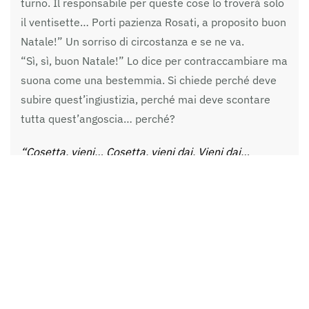
turno. Il responsabile per queste cose lo troverà solo
il ventisette… Porti pazienza Rosati, a proposito buon
Natale!” Un sorriso di circostanza e se ne va.
“Sì, sì, buon Natale!” Lo dice per contraccambiare ma
suona come una bestemmia. Si chiede perché deve
subire quest’ingiustizia, perché mai deve scontare
tutta quest’angoscia… perché?
“Cosetta, vieni… Cosetta, vieni dai. Vieni dai…
Cosetta dove sei?” Sono solo e nessuno mi aiuta.
Cosetta amore mio, non ti ho detto mai quanto ti
amo? Ho sete, ho la pipì e non me la fanno fare.
Voglio tornare a casa da te Cosetta. Mi brucia il
sedere e non riesco a muovermi, non riesco a fare
niente e non viene nessuno ad aiutarmi. Nessuno mi
aiuta. “Aiuto… aiuto… aiuto…”