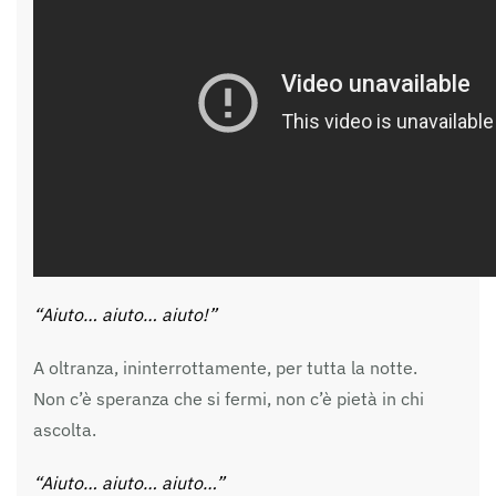
“Aiuto… aiuto… aiuto!”
A oltranza, ininterrottamente, per tutta la notte.
Non c’è speranza che si fermi, non c’è pietà in chi
ascolta.
“Aiuto… aiuto… aiuto…”