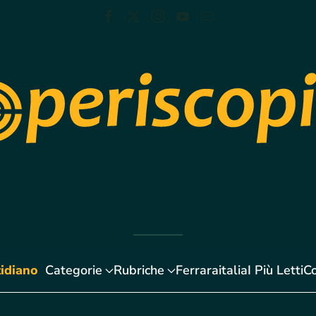
idiano
Categorie
Rubriche
Ferraraitalia
I Più Letti
Co