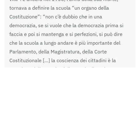
tornava a definire la scuola “un organo della
Costituzione”: “non c’è dubbio che in una
democrazia, se si vuole che la democrazia prima si
faccia e poi si mantenga e si perfezioni, si può dire
che la scuola a lungo andare è più importante del
Parlamento, della Magistratura, della Corte
Costituzionale […] la coscienza dei cittadini è la
creazione della scuola, dalla scuola dipende come
domani sarà il Parlamento, come funzionerà domani
la Magistratura, cioè quale sarà la coscienza e la
competenza degli uomini che saranno domani i
legislatori, i governanti e i magistrati”. Una scuola che
sia veramente luogo di formazione della classe
dirigente futura, non può essere che una scuola
“aperta a tutti. I capaci ed i meritevoli, anche se privi
di mezzi, hanno diritto di raggiungere i gradi più alti