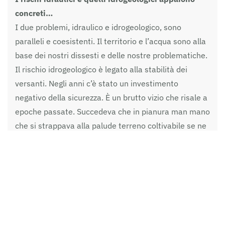
concreti…
I due problemi, idraulico e idrogeologico, sono
paralleli e coesistenti. Il territorio e l’acqua sono alla
base dei nostri dissesti e delle nostre problematiche.
Il rischio idrogeologico è legato alla stabilità dei
versanti. Negli anni c’è stato un investimento
negativo della sicurezza. È un brutto vizio che risale a
epoche passate. Succedeva che in pianura man mano
che si strappava alla palude terreno coltivabile se ne
prendeva il più possibile riducendo così la sezione del
corso e ricorrendo ad argini più alti. Un’operazione
sbagliata e su cui ora non possiamo fare marce
indietro. Il nostro territorio è densamente
antropizzato. Bisogna trovare un giusto
compromesso con l’ambiente naturale. Sulle diverse
centinaia di chilometri dei nostri corsi d’acqua e delle