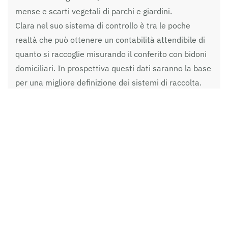
mense e scarti vegetali di parchi e giardini.
Clara nel suo sistema di controllo è tra le poche
realtà che può ottenere un contabilità attendibile di
quanto si raccoglie misurando il conferito con bidoni
domiciliari. In prospettiva questi dati saranno la base
per una migliore definizione dei sistemi di raccolta.
A cosa servono queste informazioni? Il settore della
raccolta differenziata e del trattamento mediante
compostaggio dei rifiuti organici
sta evolvendo
verso la produzione di
materia
(il compost di qualità)
e di
energia
(biogas convertito o meno in energia
elettrica/termica), ma che soprattutto sta
incrementando la
costruzione di impianti di
digestione anaerobica
(come pretrattamento per la
produzione di biogas) e compostaggio (come fase di
finissaggio per la produzione di fertilizzante organico).