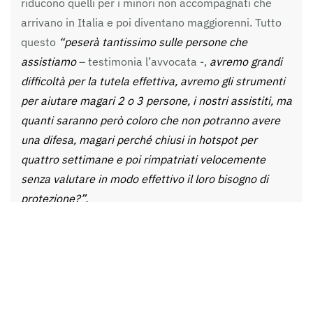
riducono quelli per i minori non accompagnati che
arrivano in Italia e poi diventano maggiorenni. Tutto
questo
“peserà tantissimo sulle persone che
assistiamo
– testimonia l’avvocata -,
avremo grandi
difficoltà per la tutela effettiva, avremo gli strumenti
per aiutare magari 2 o 3 persone, i nostri assistiti, ma
quanti saranno però coloro che non potranno avere
una difesa, magari perché chiusi in hotspot per
quattro settimane e poi rimpatriati velocemente
senza valutare in modo effettivo il loro bisogno di
protezione?”.
Nell’intervista trattiamo poi il versante che riguarda il
lavoro, la concezione che sta tra le basi del
provvedimento secondo la quale gli immigrati
sono
solamente braccia da lavoro
da fare entrare in Italia
secondo i bisogni degli imprenditori. Brambilla