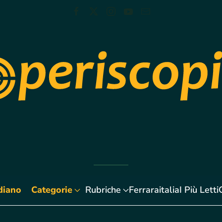
diano
Categorie
Rubriche
Ferraraitalia
I Più Letti